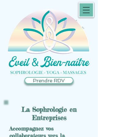
Sophrologue Castanet-Tolosan
Sophrologue Péchabou, Pompertuzat,
Auzeville, Escalquens
Yoga enfants Toulouse, Castanet Tolosan,
Péchabou, Pechbusque
Massage femme enceinte Castanet-Tolosan
Sophrologie enfants, adolescents, adultes
Castanet-Tolosan Massage et yoga bébé
Toulouse
Massages bien-être Castanet-Tolosan
Prendre RDV
La Sophrologie en
Entreprises
Accompagnez vos
collaborateurs vers la