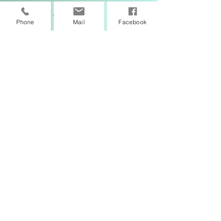
Gwenaëlle Atienza
Phone
Mail
Facebook
Sophrologue pour enfants,
adolescents,
adultes,
périnatalité (grossesse, PMA)
Professeur de yoga enfants
Membre de la Chambre Syndicale
de la Sophrologie
Accompagnement des profils
neuro-atypiques (HP, troubles
DYS, TDA/H)