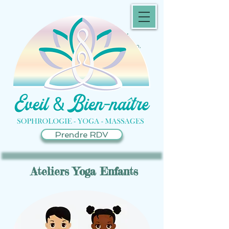
Sophrologue Castanet-Tolosan
Sophrologue Péchabou, Pompertuzat,
Auzeville, Escalquens
Yoga enfants Toulouse, Castanet Tolosan,
Péchabou, Pechbusque
Massage femme enceinte Castanet-Tolosan
Sophrologie enfants, adolescents, adultes
Castanet-Tolosan Massage et yoga bébé
Toulouse
Massages bien-être Castanet-Tolosan
Prendre RDV
Ateliers Yoga Enfants