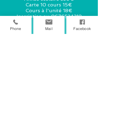
Carte 10 cours 15€
Cours à l'unité 18€
Inscription au
0676534318
Phone
Mail
Facebook
Association Mosaïque
Lieu
Salle polyvalente (extension)
31320 Pechbusque
Planning
Un lundi par mois de 17h à 18h
21/09/26 2/10/26 09/11/26
07/12/26 11/01/27 01/02/27
08/03/27 19/04/27 10/05/27