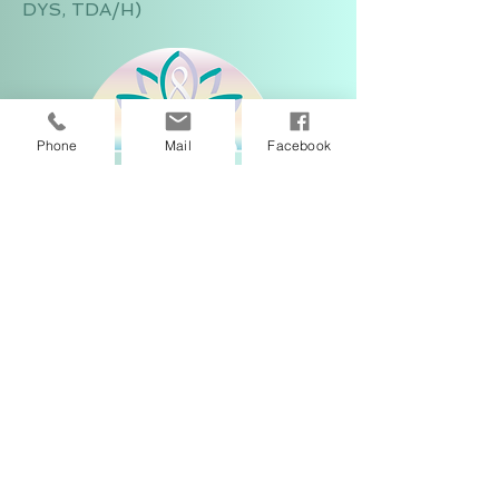
DYS, TDA/H)
Phone
Mail
Facebook
06 76 53 43 18
eveil.biennaitre@gmail.com