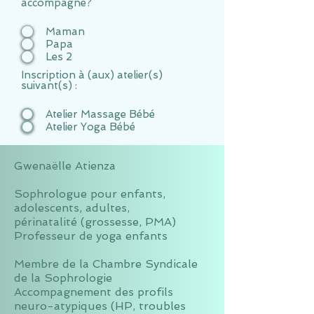
accompagné?
Maman
Papa
Les 2
Inscription à (aux) atelier(s)
suivant(s) :
Atelier Massage Bébé
Atelier Yoga Bébé
Envoyer
Gwenaëlle Atienza
Sophrologue pour enfants,
adolescents,
adultes,
périnatalité (grossesse, PMA)
Professeur de yoga enfants
Membre de la Chambre Syndicale
de la Sophrologie
Accompagnement des profils
neuro-atypiques (HP, troubles