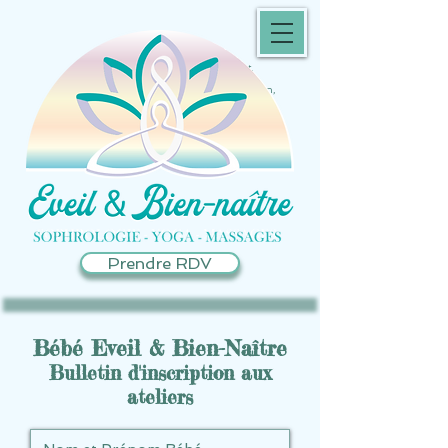
Sophrologue Castanet-Tolosan
Sophrologue Péchabou, Pompertuzat,
Auzeville, Escalquens
Yoga enfants Toulouse, Castanet Tolosan,
Péchabou, Pechbusque
Massage femme enceinte Castanet-Tolosan
Sophrologie enfants, adolescents, adultes
Castanet-Tolosan Massage et yoga bébé
Toulouse
Massages bien-être Castanet-Tolosan
Prendre RDV
Bébé Eveil & Bien-Naître
Bulletin d'inscription aux
ateliers